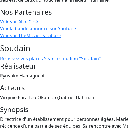
secrets, de ceux qui touchent à la laideur humaine.
Nos Partenaires
Voir sur AllocCiné
Voir la bande annonce sur Youtube
Voir sur TheMovie Database
Soudain
Réservez vos places
Séances du film "Soudain"
Réalisateur
Ryusuke Hamaguchi
Acteurs
Virginie Efira,Tao Okamoto,Gabriel Dahmani
Synopsis
Directrice d'un établissement pour personnes âgées, Marie-L
réticence d’une partie de ses équipes. Sa rencontre avec Ma