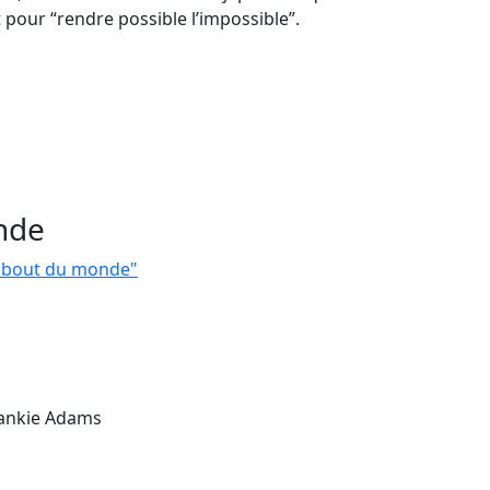
our “rendre possible l’impossible”.
nde
u bout du monde"
rankie Adams