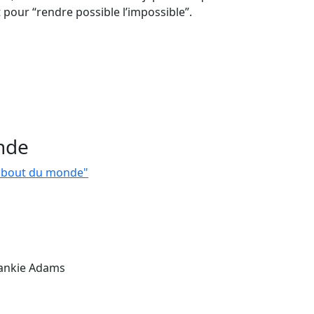
our “rendre possible l’impossible”.
nde
u bout du monde"
rankie Adams