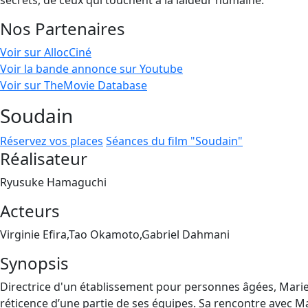
secrets, de ceux qui touchent à la laideur humaine.
Nos Partenaires
Voir sur AllocCiné
Voir la bande annonce sur Youtube
Voir sur TheMovie Database
Soudain
Réservez vos places
Séances du film "Soudain"
Réalisateur
Ryusuke Hamaguchi
Acteurs
Virginie Efira,Tao Okamoto,Gabriel Dahmani
Synopsis
Directrice d'un établissement pour personnes âgées, Marie-L
réticence d’une partie de ses équipes. Sa rencontre avec Ma